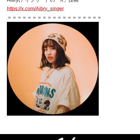
https://x.com/Aibry_singer
＝＝＝＝＝＝＝＝＝＝＝＝＝＝＝＝＝＝＝