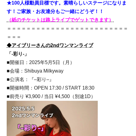
★100人様動員目標です。素晴らしいステージになりま
す！
ご家族・お友達分もご一緒にどうぞ！！
（紙のチケットは路上ライブでゲットできます）
＝＝＝＝＝＝＝＝＝＝＝＝＝＝＝＝＝＝＝＝＝＝＝＝＝
＝＝＝
◆アイブリーさんの2ndワンマンライブ
「-彩り-」
■開催日：2025年5月5日（月）
■会場：Shibuya Milkyway
■公演名：『
–
彩り
–
』
■開催時間：OPEN 17:30 / START 18:30
■前売り ¥3,900 / 当日 ¥4,500（別途1D）