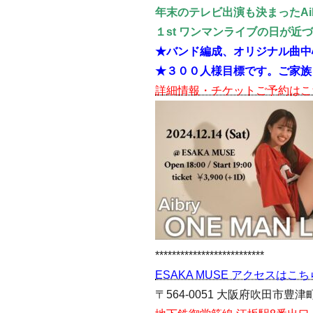
年末のテレビ出演も決まったAib
１st ワンマンライブの日が近
★バンド編成、オリジナル曲中心
★３００人様目標です。
ご家族
詳細情報・チケットご予約はこ
**************************
ESAKA MUSE アクセスはこち
〒564-0051 大阪府吹田市豊津