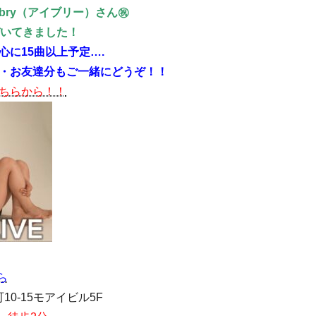
ry（アイブリー）さん㊗️
づいてきました！
に15曲以上予定….
・お友達分もご一緒にどうぞ！！
ちらから！！
ら
町10-15モアイビル5F